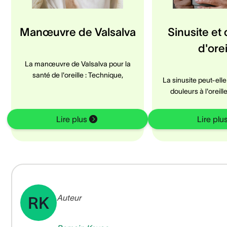
Manœuvre de Valsalva
Sinusite et
d'orei
La manœuvre de Valsalva pour la
santé de l'oreille : Technique,
La sinusite peut-ell
douleurs à l'oreill
Lire plus
Lire plu
Auteur
RK