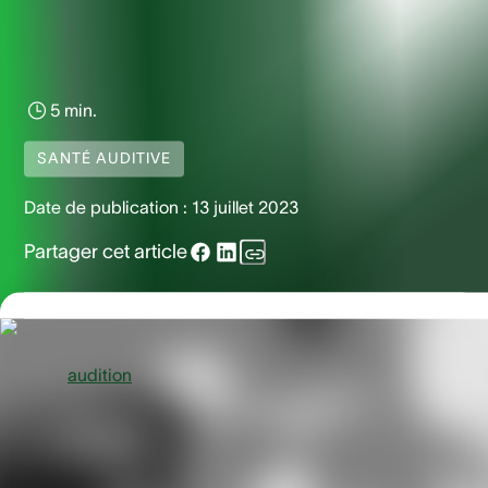
5 min.
SANTÉ AUDITIVE
Date de publication :
13 juillet 2023
Partager cet article
La bonne santé de vos oreilles et la qualité de
votre
audition
peuvent être influencés par divers facteurs. Il
est utile de les connaître pour prendre soin de vos oreilles e
de votre capital auditif. Si certains facteurs semblent
évidents, d’autres pourraient bien vous surprendre. Si vous
souhaitez en savoir plus à ce sujet, nos audioprothésistes