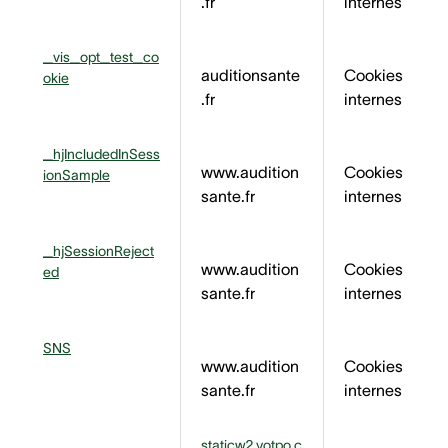
.fr
internes
_vis_opt_test_co
auditionsante
Cookies
okie
.fr
internes
_hjIncludedInSess
www.audition
Cookies
ionSample
sante.fr
internes
_hjSessionReject
www.audition
Cookies
ed
sante.fr
internes
SNS
www.audition
Cookies
sante.fr
internes
staticw2.yotpo.c