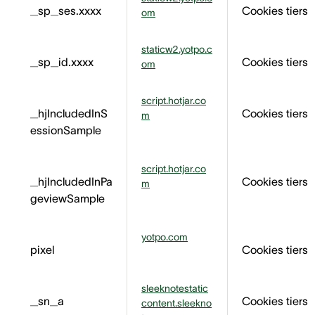
_sp_ses.xxxx
Cookies tiers
om
staticw2.yotpo.c
_sp_id.xxxx
Cookies tiers
om
script.hotjar.co
_hjIncludedInS
Cookies tiers
m
essionSample
script.hotjar.co
_hjIncludedInPa
Cookies tiers
m
geviewSample
yotpo.com
pixel
Cookies tiers
sleeknotestatic
_sn_a
Cookies tiers
content.sleekno