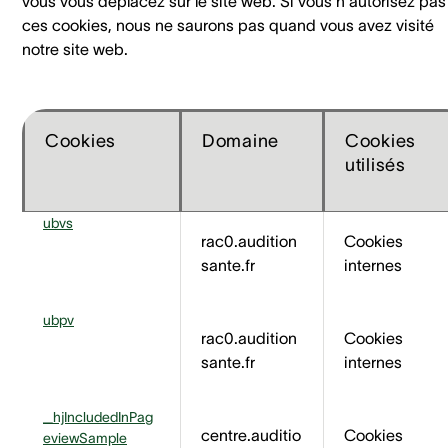
vous vous déplacez sur le site web. Si vous n'autorisez pas
ces cookies, nous ne saurons pas quand vous avez visité
notre site web.
Cookies
Domaine
Cookies
utilisés
ubvs
rac0.audition
Cookies
sante.fr
internes
ubpv
rac0.audition
Cookies
sante.fr
internes
_hjIncludedInPag
centre.auditio
Cookies
eviewSample