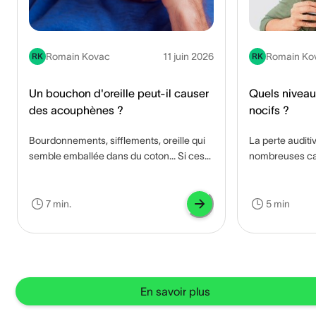
Romain Kovac
11 juin 2026
Romain Ko
RK
RK
Un bouchon d'oreille peut-il causer
Quels niveau
des acouphènes ?
nocifs ?
Bourdonnements, sifflements, oreille qui
La perte auditi
semble emballée dans du coton... Si ces
nombreuses caus
sensations vous sont familières, la cause
médicaments et 
se cache peut-être à quelques
Cependant, la 
centimètres de vous, littéralement dans
dommages audit
7 min.
5 min
votre conduit auditif. "Bouchon d'oreille"
acoustique caus
peut désigner deux choses très
de la musique d
différentes, et toutes les deux ont un
pour provoquer
impact sur les acouphènes. Voici ce qu'il
auditifs. Ce tra
faut savoir.
répété ou inten
En savoir plus
déplacement t
du seuil d’audi