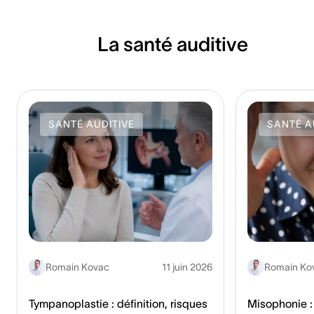
La santé auditive
SANTÉ AUDITIVE
SANTÉ A
Romain Kovac
11 juin 2026
Romain Ko
Tympanoplastie : définition, risques
Misophonie :