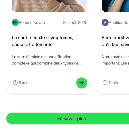
Romain Kovac
22 sept. 2025
AuditionSa
RK
A
La surdité mixte : symptômes,
Perte auditive
causes, traitements
qu'il faut sav
La surdité mixte est une affection
Notre ouïe est 
complexe qui combine deux types de
important. Elle
perte auditive : la surdité de transmission
de notre commun
(ST) et la surdité de perception (SP).
également des 
Comprendre la surdité mixte est
monde de la mus
8 min.
7 min
important car elle implique diverses
des gazouillis 
causes, signes, symptômes et options de
entendions sou
traitement qui peuvent affecter la façon
serions inévit
dont une personne entend et écoute.
problèmes.
En savoir plus