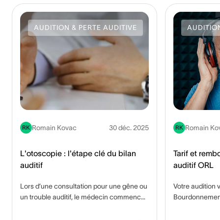
AUDITION & PERTE AUDITIVE
AUDITIO
Romain Kovac
30 déc. 2025
Romain Ko
RK
RK
L'otoscopie : l'étape clé du bilan
Tarif et remb
auditif
auditif ORL
Lors d’une consultation pour une gêne ou
Votre audition 
un trouble auditif, le médecin commence
Bourdonnements
généralement par une otoscopie, un
simple contrôle
examen visuel simple, rapide et indolore
consulter un O