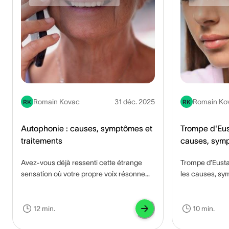
Romain Kovac
31 déc. 2025
Romain Ko
RK
RK
Autophonie : causes, symptômes et
Trompe d'Eu
traitements
causes, symp
Avez-vous déjà ressenti cette étrange
Trompe d’Eust
sensation où votre propre voix résonne
les causes, sy
anormalement fort dans vos oreilles?
pour soulager l
L'autophonie, ce phénomène
l’audition et re
déconcertant, se caractérise par la
12 min.
10 min.
perception amplifiée de votre voix par