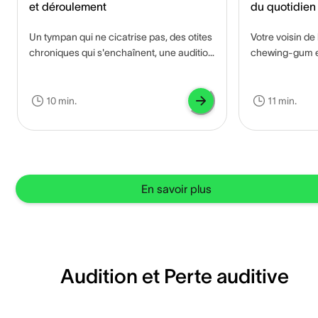
et déroulement
du quotidien
insupportabl
Un tympan qui ne cicatrise pas, des otites
Votre voisin d
chroniques qui s'enchaînent, une audition
chewing-gum e
qui baisse sans raison claire... la
de colère monte
tympanoplastie est souvent la réponse
immédiate ? Les
chirurgicale à ces situations qui
table vous rend
10 min.
11 min.
s'éternisent.
point d'éviter c
Ce que vous viv
misophonie. Et 
question de ca
humeur.
En savoir plus
Audition et Perte auditive