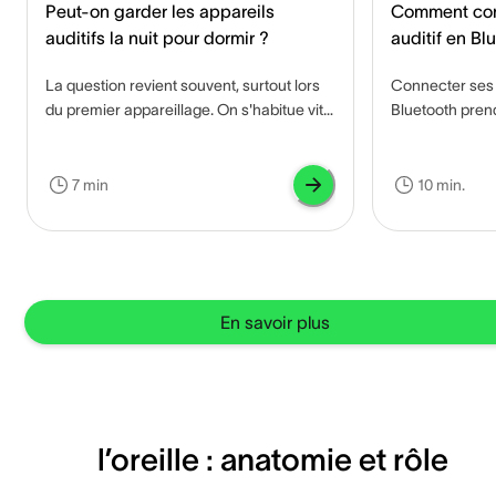
Peut-on garder les appareils
Comment con
auditifs la nuit pour dormir ?
auditif en Bl
ou télévision
La question revient souvent, surtout lors
Connecter ses a
du premier appareillage. On s'habitue vite
Bluetooth prend
à porter ses appareils auditifs, et l'idée de
La procédure e
les retirer le soir devient presque contre-
utilisiez un iP
intuitive. Pourtant, la réponse des
Android ou une 
7 min
10 min.
professionnels est claire, et elle s'explique
l'appairage eff
en quelques points très concrets.
volume directe
téléphone, vou
une clarté bien
parleur classiq
En savoir plus
sans avoir à mo
monde.
l’oreille : anatomie et rôle