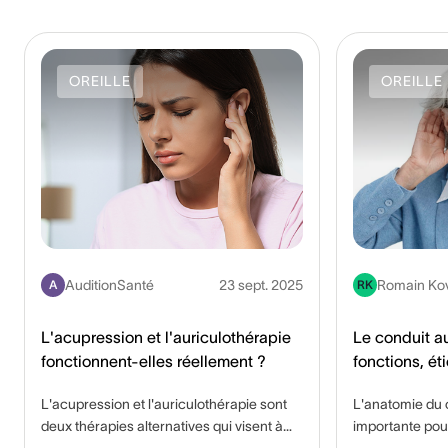
OREILLE
OREILLE
AuditionSanté
23 sept. 2025
Romain Ko
A
RK
L'acupression et l'auriculothérapie
Le conduit au
fonctionnent-elles réellement ?
fonctions, ét
infections c
L'acupression et l'auriculothérapie sont
L'anatomie du c
deux thérapies alternatives qui visent à
importante pou
soulager la douleur et améliorer le bien-
entendons. Le