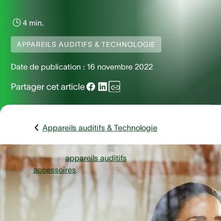
4 min.
APPAREILS AUDITIFS & TECHNOLOGIE
Date de publication :
16 novembre 2022
Partager cet article
Appareils auditifs & Technologie
Les embouts d’
appareils auditifs
sont de
petits
accessoires
amovibles en plastique, en résine acryli
ou en silicone souple. Ils se positionnent au bout du tube
auditif des appareils contour d’oreille (BTE) et micro-contou
écouteur déporté (RIC). Ils sont généralement utilisés pour
permettre à votre appareil auditif de mieux s’adapter à votr