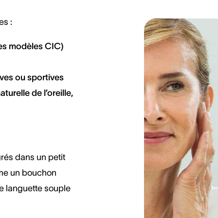
es :
 les modèles CIC)
ives ou sportives
urelle de l’oreille,
rés dans un petit
omme un bouchon
te languette souple