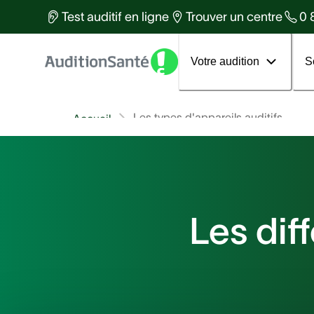
Des équipes d'experts à votre
Test auditif en ligne
Trouver un centre
0 
services
Tous les articles
Votre 1er rendez-vous
Votre audition
S
Les types d'appareils auditifs
Accueil
Les dif