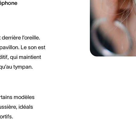
éléphone
derrière l’oreille.
pavillon. Le son est
tif, qui maintient
squ’au tympan.
ertains modèles
ussière, idéals
rtifs.