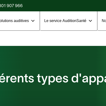
?
801 907 966
olutions auditives
Le service AuditionSanté
No
férents types d'appa