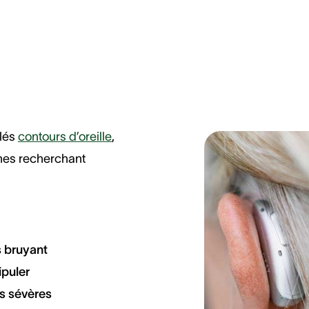
s
elés
contours d’oreille
,
nes recherchant
s bruyant
ipuler
s sévères