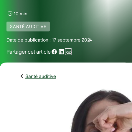
10 min.
SANTÉ AUDITIVE
Date de publication :
17 septembre 2024
Partager cet article
Santé auditive
Avez-vous déjà eu l'impression que vos oreilles se bouchai
lors du décollage ou de l'atterrissage d'un avion? Ou avez-
vous déjà ressenti cette sensation lorsque vous montez ou
descendez dans un ascenseur ?
Il s'agit d'un type de barotraumatisme de l'oreille, qui se
produit lorsque le tympan est soumis à un stress. Ce