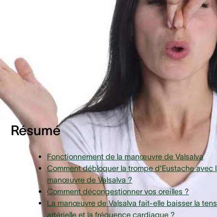
phénomène se produit lorsque la pression de l'air dans l'ore
moyenne, derrière le tympan, et la pression de l'air dans
l'environnement sont en déséquilibre.
Résumé
Fonctionnement de la manœuvre de Valsalva
Comment débloquer la trompe d'Eustache avec 
manœuvre de Valsalva ?
Comment décongestionner vos oreilles ?
La manœuvre de Valsalva fait-elle baisser la ten
artérielle et la fréquence cardiaque ?