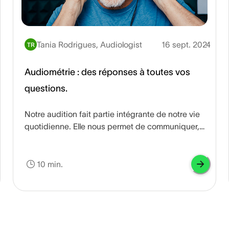
Tania Rodrigues, Audiologist
16 sept. 2024
TR
Audiométrie : des réponses à toutes vos
questions.
Notre audition fait partie intégrante de notre vie
quotidienne. Elle nous permet de communiquer,
d'écouter de la musique et de percevoir notre
environnement. Par conséquent, une perte
auditive peut avoir un impact considérable sur
10 min.
notre qualité de vie. L'audiométrie, une procédure
de diagnostic utilisée pour évaluer les capacités
auditives, joue un rôle crucial dans l'identification
des déficiences auditives et dans le choix des
interventions appropriées. Dans cet article, nous