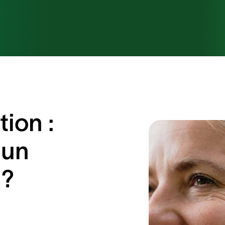
ion :
 un
 ?