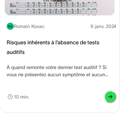
Romain Kovac
9 janv. 2024
RK
Risques inhérents à l’absence de tests
auditifs
À quand remonte votre dernier test auditif ? Si
vous ne présentez aucun symptôme et aucun
problème d’audition, il est fort probable que vous
n’ayez pas fait un test auditif professionnel depuis
votre enfance. À vrai dire, les bilans auditifs sont
10 min.
souvent négligés. La plupart des adultes pensent
que la perte auditive est due au vieillissement et
font souvent fi de la nécessité de vérifier leur
audition. En réalité, pour de nombreuses
personnes, les problèmes auditifs surviennent