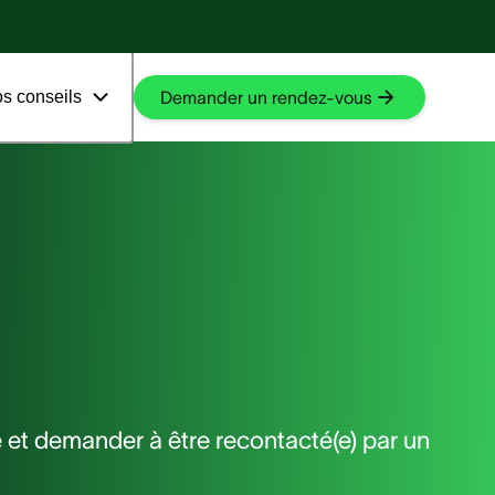
En savoir plus
En savoir plus
s conseils
Demander un rendez-vous
ne et demander à être recontacté(e) par un