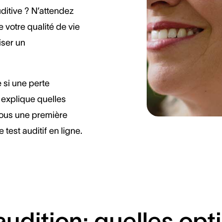
uditive ? N’attendez
 votre qualité de vie
iser un
 si une perte
s explique quelles
-vous une première
 test auditif en ligne.
udition: quelles opti