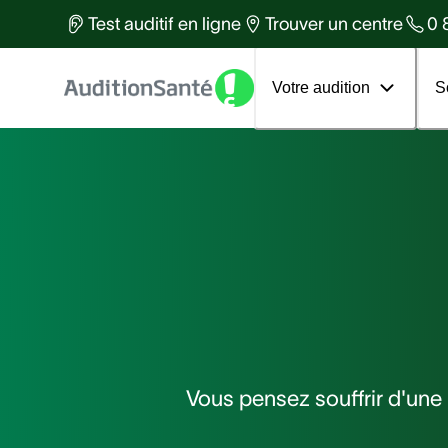
Des équipes d'experts à votre
Test auditif en ligne
Trouver un centre
0 
services
Tous les articles
Votre 1er rendez-vous
Votre audition
S
Vous pensez souffrir d'une 