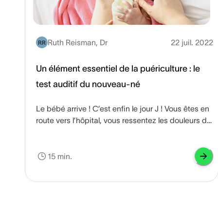
Ruth Reisman, Dr
22 juil. 2022
RR
Un élément essentiel de la puériculture : le
test auditif du nouveau-né
Le bébé arrive ! C’est enfin le jour J ! Vous êtes en
route vers l’hôpital, vous ressentez les douleurs du
travail, et des vagues d’émotions vous
envahissent : peur, enthousiasme, anticipation…
vous savez que vous allez bientôt rencontrer votre
15 min.
nouveau-né.