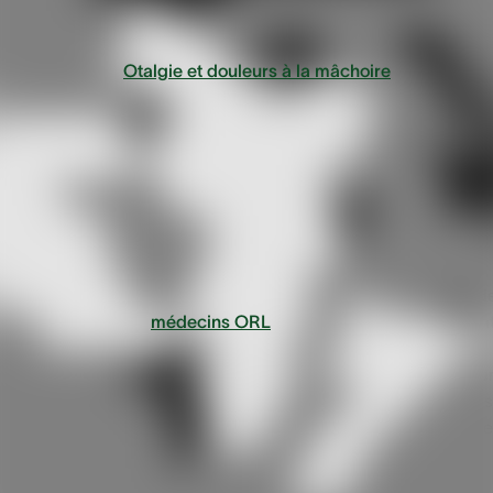
À lire aussi
:
Otalgie et douleurs à la mâchoire
Causes fréquentes des
maux d’oreille
s
Les maux d’oreilles comptent parmi les principaux motifs d
consultation de
médecins ORL
et peuvent toucher, souven
sans prévenir, les personnes jeunes comme âgées. Se
manifestant généralement par une gêne allant de la douleu
sourde à aiguë et persistante dans une ou deux oreilles, les
maux d’oreilles se résorbent le plus souvent d’eux-mêmes 
une à deux semaines.