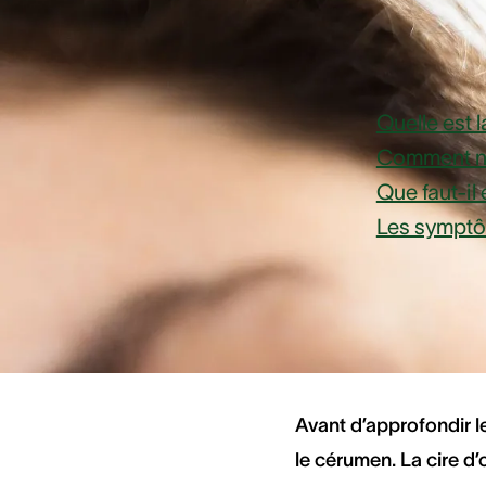
Vue d'
Quelle est 
Comment net
Que faut-il 
Les symptôm
Quelle 
Avant d’approfondir l
le cérumen. La cire d’