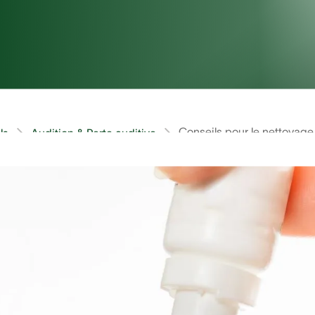
Conseils pour le nettoyage 
ls
Audition & Perte auditive
sive de cérumen est un problème relativement courant, 
t ou l’autre de leur vie. Les médecins appellent cela une
bouchon de cérumen est un problème relativement bénin, 
r à un professionnel de l’audition.