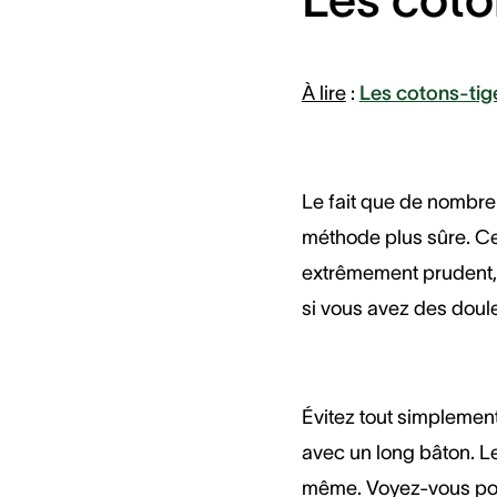
À lire
:
Les cotons-tige
Le fait que de nombreu
méthode plus sûre. Ce 
extrêmement prudent, s
si vous avez des doule
Évitez tout simplement
avec un long bâton. Le
même. Voyez-vous pour