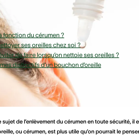
ensemble
la fonction du cérumen ?
toyer ses oreilles chez soi ?
éviter de faire lorsqu’on nettoie ses oreilles ?
es distinctifs d’un bouchon d’oreille
est la fonction du c
e sujet de l’enlèvement du cérumen en toute sécurité, il
oreille, ou cérumen, est plus utile qu’on pourrait le pense