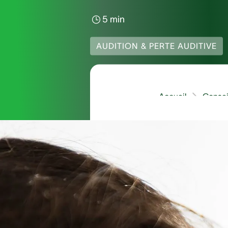
5 min
AUDITION & PERTE AUDITIVE
Accueil
Consei
L’accumulation exces
confrontées à un momen
cérumen. Si avoir un 
qu’il vaut mieux confie