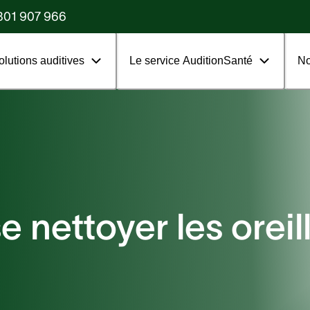
?
801 907 966
olutions auditives
Le service AuditionSanté
No
nettoyer les oreil