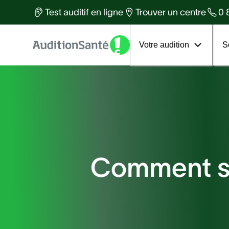
Des équipes d'experts à votre
Test auditif en ligne
Trouver un centre
0 
services
Tous les articles
Votre 1er rendez-vous
Votre audition
S
Comment se 