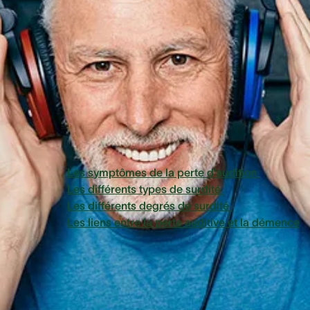
peuvent également à d'autres stades de la vie. Dans cet
article, nous explorerons donc les différents signes et degr
de perte auditive pour vous aider à y voir plus clair.
Vue d'ensemble
Les symptômes de la perte d’audition
Les différents types de surdité
Les différents degrés de surdité
Les liens entre la perte auditive et la démence
Les symptômes de la per