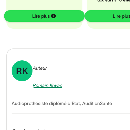
douleurs à l'oreill
Lire plus
Lire plu
Auteur
RK
Romain Kovac
Audioprothésiste diplômé d'État
,
AuditionSanté