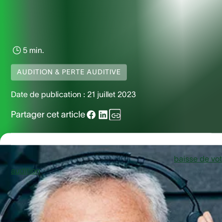
5 min.
AUDITION & PERTE AUDITIVE
Date de publication :
21 juillet 2023
Partager cet article
Les problèmes auditifs pouvant entraîner une
baisse de vot
audition
sont nombreux. Qu’il s’agisse de surdité de
perception liée à l'oreille interne ou d’une surdité de
transmission touchant le conduit auditif, il est essentiel de
reconnaître les signes et d’agir. À partir de l'âge de 75 ans, 
pertes auditives deviennent plus courantes, mais elles