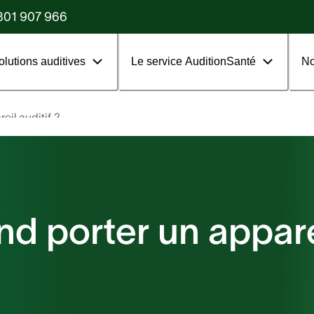
?
801 907 966
olutions auditives
Le service AuditionSanté
No
il auditif ?
d porter un apparei