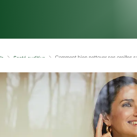
Comment bien nettoyer ses oreilles s
ls
Santé auditive
n’est pas un geste anodin car une bonne hygiène auriculai
des pouvant conduire à la formation d’un bouchon de c
vertiges et même une surdité.