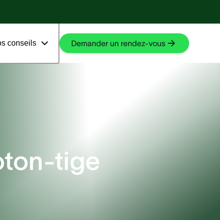
En savoir plus
En savoir plus
s conseils
Demander un rendez-vous
oton-tige