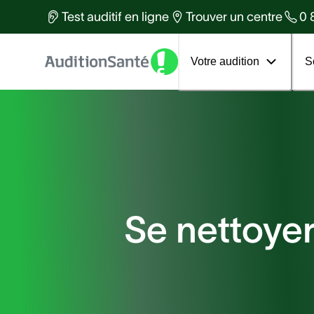
Des équipes d'experts à votre
Test auditif en ligne
Trouver un centre
0 
services
Tous les articles
Votre 1er rendez-vous
Votre audition
S
Se nettoyer