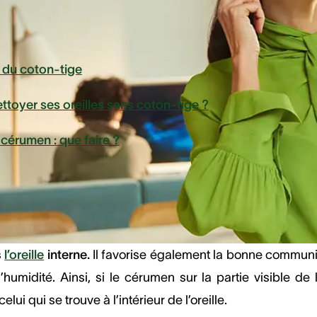
 article
 du coton-tige
oyer ses oreilles sans coton-tige ?
cérumen : que faire ?
rder en tête que
le cérumen est utile
. Il crée une barrièr
s
l’oreille
interne.
Il favorise également la bonne communic
’humidité. Ainsi, si le cérumen sur la partie visible de l
lui qui se trouve à l’intérieur de l’oreille.