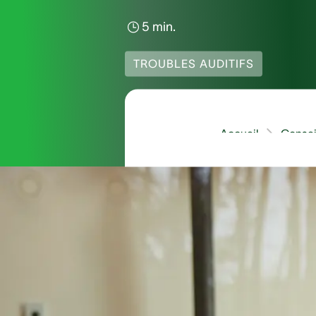
5 min.
TROUBLES AUDITIFS
Accueil
Consei
Se laver les oreilles 
aux mauvaises habitu
bourdonnements, des 