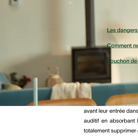
Dans cet
Les dangers
Comment nett
Bouchon de 
Il est important de ga
avant leur entrée dan
auditif en absorbant l
totalement supprimer ce