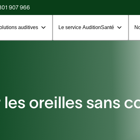
?
801 907 966
olutions auditives
Le service AuditionSanté
No
 les oreilles sans c