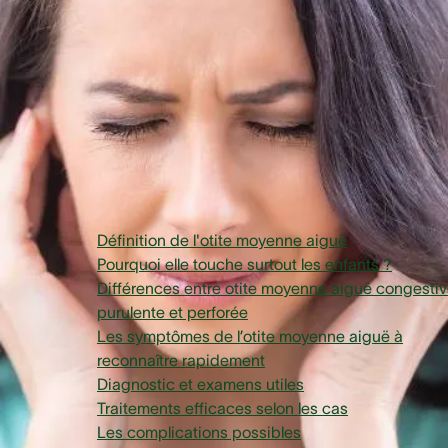
signes qui inquiètent à juste titre. Heureusement, une prise
charge rapide permet la plupart du temps une guérison
complète sans séquelle.
AuditionSanté fait le point sur les causes, les symptômes et
les traitements de cette affection courante, ainsi que sur le
situations nécessitant une consultation urgente.
Sommaire
Définition de l'otite moyenne aiguë
Pourquoi elle touche surtout les enfants ?
Différences entre otite moyenne aiguë congestiv
purulente et perforée
Les symptômes de l’otite moyenne aiguë à
reconnaître rapidement
Diagnostic et examens utiles
Traitements efficaces selon les cas
Les complications possibles