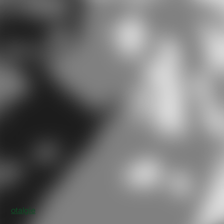
L’otorrhée désigne un écoulement de liquide provenant du
conduit auditif. Ce symptôme peut s’accompagner d’autre
manifestations cliniques telles que des douleurs auriculaire
(otalgie) ou des démangeaisons. L’otorrhée est plus
fréquemment observée chez l’enfant, mais elle peut
également survenir chez l’adulte.
L'otorrhée : les causes
L’otorrhée est le plus souvent la conséquence d’une otite
moyenne aiguë, une infection de l’oreille moyenne. Cette
infection induit une augmentation de la pression dans la
cavité tympanique, entraînant l’accumulation de sécrétions
qui peuvent s’écouler vers l’extérieur. Lorsque l’infection es
présente, l’otorrhée s’accompagne généralement d’une
otalgie
.