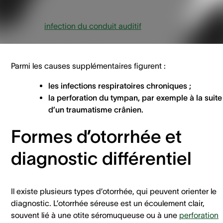
Dans d’autres cas, l’otorrhée peut résulter d’une inflammati
ou d’une
infection du conduit auditif
externe, provoquée p
une irritation locale (ex. : otite externe).
Parmi les causes supplémentaires figurent :
les infections respiratoires chroniques ;
la perforation du tympan, par exemple à la suite
d’un traumatisme crânien.
Formes d’otorrhée et
diagnostic différentiel
Il existe plusieurs types d’otorrhée, qui peuvent orienter le
diagnostic. L’otorrhée séreuse est un écoulement clair,
souvent lié à une otite séromuqueuse ou à une
perforation