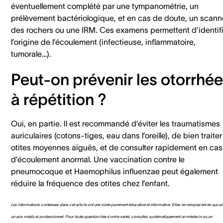
éventuellement complété par une tympanométrie, un
prélèvement bactériologique, et en cas de doute, un scann
des rochers ou une IRM. Ces examens permettent d’identif
l’origine de l’écoulement (infectieuse, inflammatoire,
tumorale…).
Peut-on prévenir les otorrhé
à répétition ?
Oui, en partie. Il est recommandé d’éviter les traumatismes
auriculaires (cotons-tiges, eau dans l’oreille), de bien traiter
otites moyennes aiguës, et de consulter rapidement en cas
d’écoulement anormal. Une vaccination contre le
pneumocoque et Haemophilus influenzae peut également
réduire la fréquence des otites chez l’enfant.
Les informations contenues dans cet article ont une visée purement éducative et informative. Elles ne remplacent en aucun
un avis médical professionnel. Pour toute question liée à votre santé, consultez systématiquement un médecin ou un