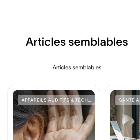
Articles semblables
Articles semblables
APPAREILS AUDITIFS & TECHNOLOGIE
SANTÉ A