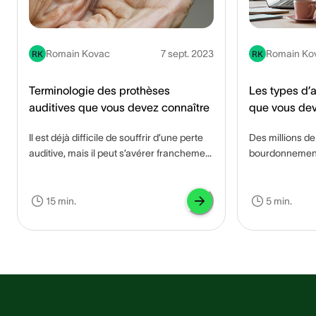
Romain Kovac
7 sept. 2023
Romain Ko
RK
RK
Terminologie des prothèses
Les types d’
auditives que vous devez connaître
que vous dev
Il est déjà difficile de souffrir d’une perte
Des millions d
auditive, mais il peut s’avérer franchement
bourdonnement 
épuisant de trouver les meilleures
appelé <a
prothèses auditives pour répondre à vos
href="https://w
besoins. Quelles sont les meilleures
ouphenes/bou
15 min.
5 min.
prothèses auditives ? Quelles sont les
oreille/">acou
caractéristiques à rechercher dans un
souffrent que 
appareil auditif ? Si vous êtes sur le
période, d’aut
marché des prothèses auditives ou si
longtemps, pen
vous voulez simplement en savoir plus sur
mois et parfoi
la perte auditive, il peut s’avérer
qu’il soit diffic
extrêmement utile d’étudier le sujet et d’en
combien de pe