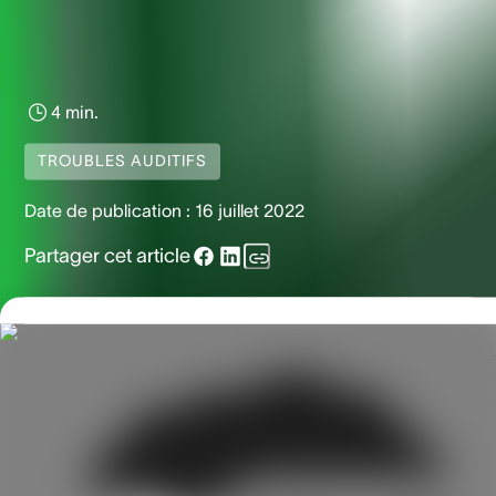
4 min.
TROUBLES AUDITIFS
Date de publication :
16 juillet 2022
Partager cet article
Si vous faites partie des nombreuses personnes qui souffr
d’une accumulation de cérumen, vous comprenez à quel po
cela peut être gênant. Il existe plusieurs méthodes permett
d’éliminer le cérumen accumulé : l’une d’entre elles est le
débouchage des oreilles à l’aide d’une seringue. Bien que
le débouchage des oreilles à l’aide d’une seringue soit un