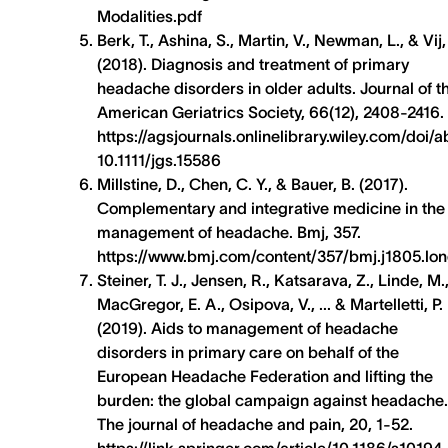
Modalities.pdf
Berk, T., Ashina, S., Martin, V., Newman, L., & Vij,
(2018). Diagnosis and treatment of primary
headache disorders in older adults. Journal of t
American Geriatrics Society, 66(12), 2408-2416.
https://agsjournals.onlinelibrary.wiley.com/doi/a
10.1111/jgs.15586
Millstine, D., Chen, C. Y., & Bauer, B. (2017).
Complementary and integrative medicine in the
management of headache. Bmj, 357.
https://www.bmj.com/content/357/bmj.j1805.lo
Steiner, T. J., Jensen, R., Katsarava, Z., Linde, M.
MacGregor, E. A., Osipova, V., ... & Martelletti, P.
(2019). Aids to management of headache
disorders in primary care on behalf of the
European Headache Federation and lifting the
burden: the global campaign against headache.
The journal of headache and pain, 20, 1-52.
https://link.springer.com/article/10.1186/s10194