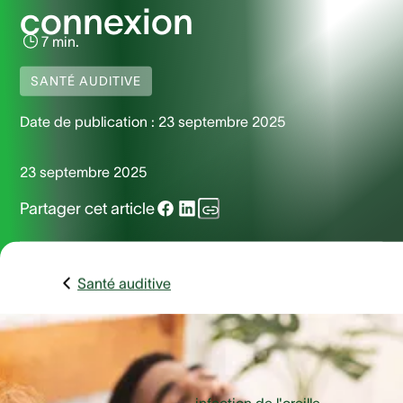
connexion
7 min.
SANTÉ AUDITIVE
Date de publication :
23 septembre 2025
23 septembre 2025
Partager cet article
Santé auditive
Les infections de l'oreille, également connues sous le nom
d'otite moyenne, et les céphalées sont des problèmes de
santé courants qui affectent de nombreuses personnes, en