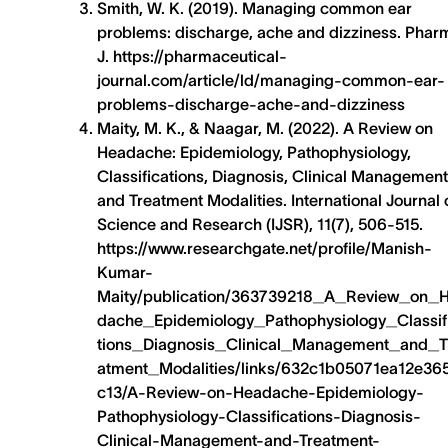
Smith, W. K. (2019). Managing common ear
problems: discharge, ache and dizziness. Phar
J. https://pharmaceutical-
journal.com/article/ld/managing-common-ear-
problems-discharge-ache-and-dizziness
Maity, M. K., & Naagar, M. (2022). A Review on
Headache: Epidemiology, Pathophysiology,
Classifications, Diagnosis, Clinical Management
and Treatment Modalities. International Journal 
Science and Research (IJSR), 11(7), 506-515.
https://www.researchgate.net/profile/Manish-
Kumar-
Maity/publication/363739218_A_Review_on_
dache_Epidemiology_Pathophysiology_Classif
tions_Diagnosis_Clinical_Management_and_T
atment_Modalities/links/632c1b05071ea12e36
c13/A-Review-on-Headache-Epidemiology-
Pathophysiology-Classifications-Diagnosis-
Clinical-Management-and-Treatment-