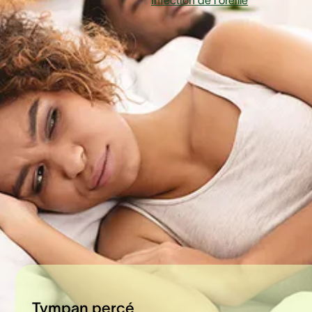
particulier les enfants. Une
infection de l'oreille
survient
lorsque des germes tels que des bactéries ou des virus
envahissent l'oreille, provoquant une inflammation et une
accumulation de liquide.
Cette condition conduit habituellement à des symptômes t
que des douleurs auriculaires, des difficultés d'écoute et
parfois de la fièvre. D'autre part, les céphalées peuvent se
présenter de nombreuses façons, comme une douleur sou
ou des migraines de tension, causant de la douleur ou un
inconfort dans la tête. Les céphalées peuvent arriver à
n'importe qui et sont généralement déclenchées par des
facteurs tels que le stress, le manque de sommeil ou la
maladie.
Tympan percé