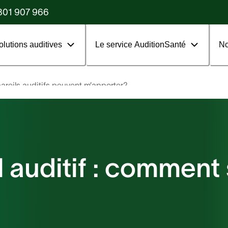
?
801 907 966
olutions auditives
Le service AuditionSanté
No
areils auditifs peuvent m’apporter?
 auditif : comment 