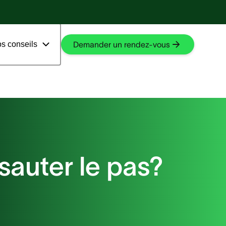
En savoir plus
En savoir plus
s conseils
Demander un rendez-vous
sauter le pas?