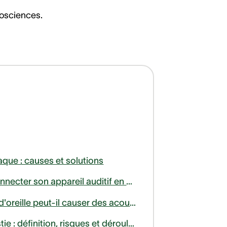
rosciences.
raque : causes et solutions
Comment connecter son appareil auditif en Bluetooth à son téléphone ou télévision ?
Un bouchon d'oreille peut-il causer des acouphènes ?
Tympanoplastie : définition, risques et déroulement