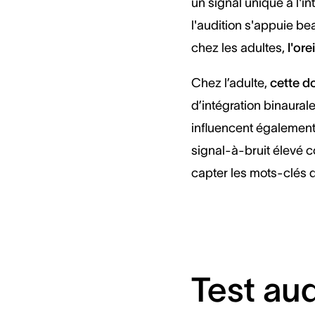
un signal unique à l'i
l'audition s'appuie b
chez les adultes,
l'ore
Chez l’adulte,
cette d
d’intégration binaurale
influencent également
signal‑à‑bruit élevé c
capter les mots-clés d
Test aud