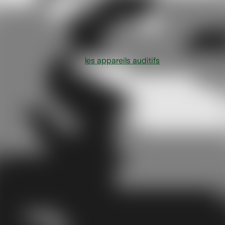
Il est normal de se poser la question. Les oreilles sont des
organes sensibles, et un dispositif qui amplifie le son et qu
l’on porte au quotidien suscite forcément des interrogations
La réalité est claire :
les appareils auditifs
ne présentent pa
de danger lorsqu’ils sont adaptés par un professionnel,
correctement réglés et bien entretenus. Au contraire, ils
permettent de préserver l’audition et d’améliorer la qualité 
vie.
L’inconfort des débuts :
une étape normale
Avant de comprendre d’où vient cette gêne, il est utile de
rappeler qu’un léger inconfort au début du port d’un appare
auditif est une expérience fréquente et temporaire.