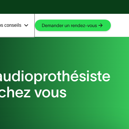
En savoir plus
En savoir plus
s conseils
Demander un rendez-vous
audioprothésiste
 chez vous