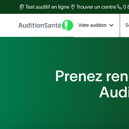
Des équipes d'experts à votre
Test auditif en ligne
Trouver un centre
0 
services
Tous les articles
Votre 1er rendez-vous
Votre audition
S
Prenez ren
Audi