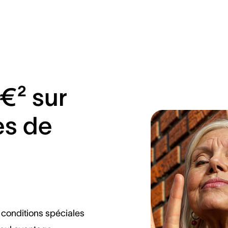
€² sur
es de
 conditions spéciales