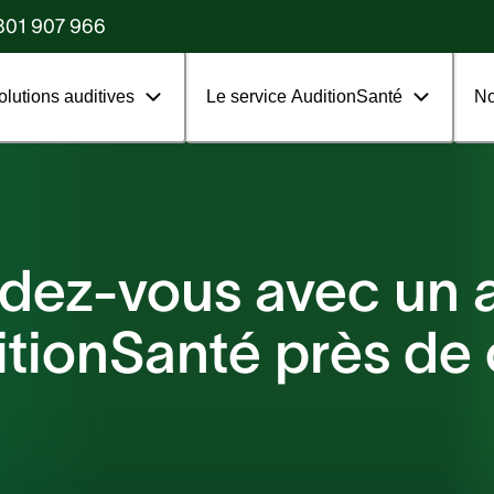
?
801 907 966
olutions auditives
Le service AuditionSanté
No
dez-vous avec un 
tionSanté près de