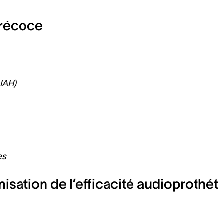
précoce
RIAH)
es
isation de l’efficacité audioprothé