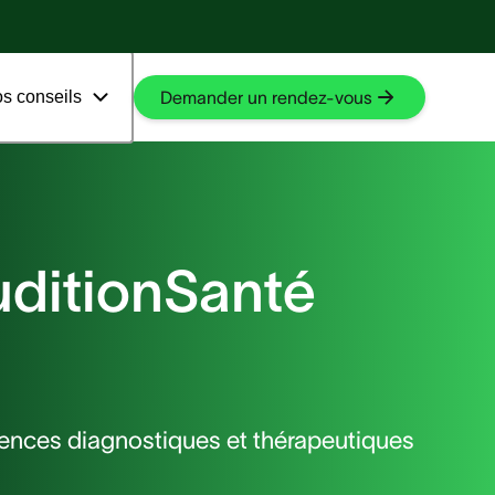
En savoir plus
En savoir plus
s conseils
Demander un rendez-vous
uditionSanté
uences diagnostiques et thérapeutiques