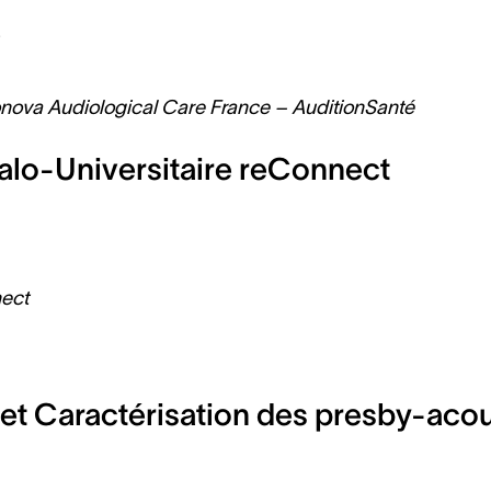
é
onova Audiological Care France – AuditionSanté
talo-Universitaire reConnect
nect
et Caractérisation des presby-aco