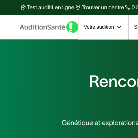
Des équipes d'experts à votre
Test auditif en ligne
Trouver un centre
0 
services
Tous les articles
Votre 1er rendez-vous
Votre audition
S
Rencon
Génétique et exploration