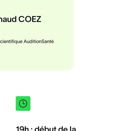
naud COEZ
Scientifique AuditionSanté
19h : début de la