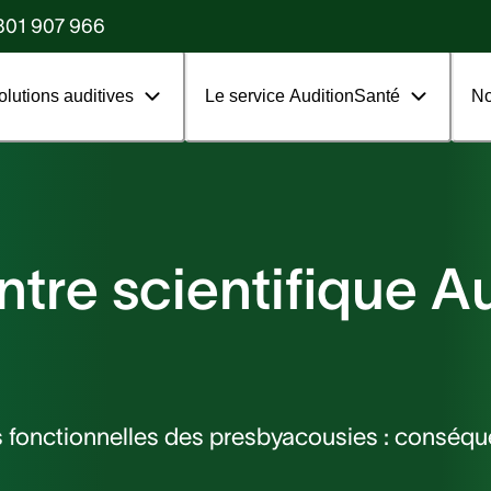
?
801 907 966
olutions auditives
Le service AuditionSanté
No
tre scientifique A
s fonctionnelles des presbyacousies : conséq