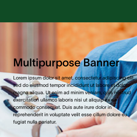
Multipurpose Banner
Lorem ipsum dolor sit amet, consectetur adipiscing elit,
sed do eiusmod tempor incididunt ut labore et dolore
magna aliqua. Ut enim ad minim veniam, quis nostrud
exercitation ullamco laboris nisi ut aliquip ex ea
commodo consequat. Duis aute irure dolor in
reprehenderit in voluptate velit esse cillum dolore eu
fugiat nulla pariatur.