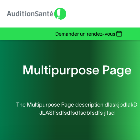
Demander un rendez-vous
Multipurpose Page
The Multipurpose Page description dlaskjbdlakD
JLASffsdfsdfsdfsdbfsdfs jlfsd