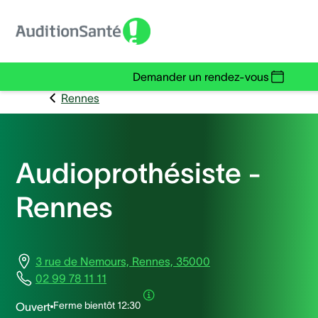
Demander un rendez-vous
Rennes
Audioprothésiste -
Rennes
3 rue de Nemours, Rennes, 35000
02 99 78 11 11
Ferme bientôt
12:30
Ouvert