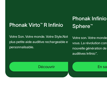
Phonak Infini
Phonak Virto™ R Infinio
Sphere™
Votre Son. Votre monde. Votre Style.Notre
Votre son. Votre monde.
plus petite aide auditive rechargeable et
vous. La révolution con
personnalisable.
nouvelle génération de
auditives Infinio™.
Découvrir
En sa