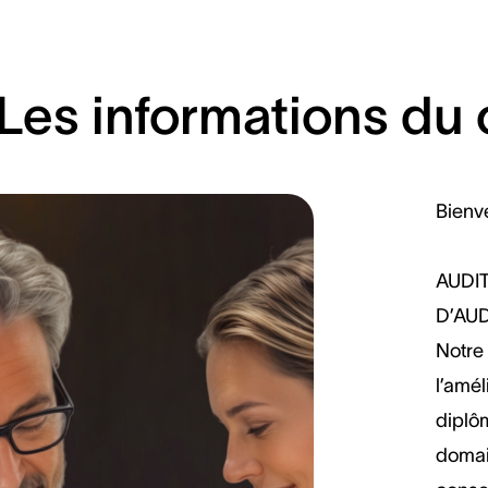
Les informations du 
Bienv
AUDI
D’AU
Notre 
l’amél
diplô
domain