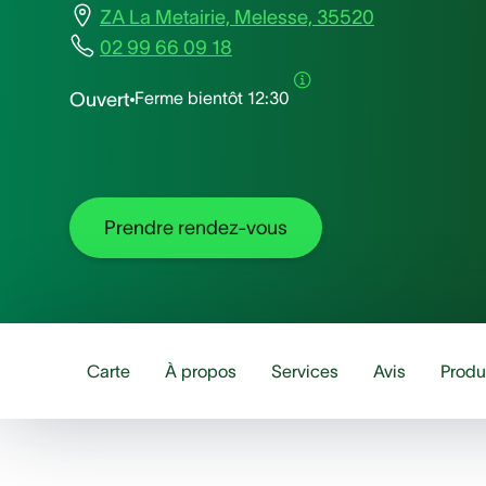
ZA La Metairie, Melesse, 35520
02 99 66 09 18
Ferme bientôt
12:30
Ouvert
Prendre rendez-vous
Carte
À propos
Services
Avis
Produ