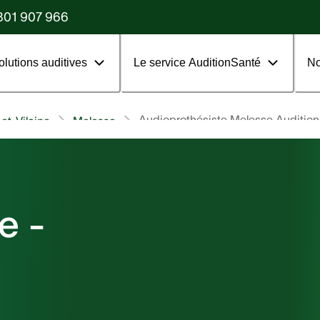
?
801 907 966
olutions auditives
Le service AuditionSanté
No
Audioprothésiste Melesse Audition
e-et-Vilaine
Melesse
e -