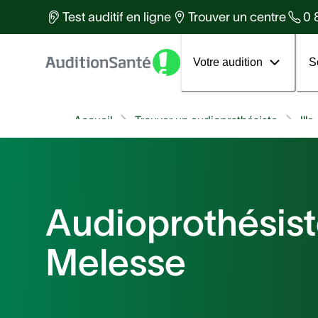
Des équipes d'experts à votre
Test auditif en ligne
Trouver un centre
0 
services
Tous les articles
Votre 1er rendez-vous
Votre audition
S
Accueil
Trouver un audioprothésiste
Ill
Audioprothésist
Melesse