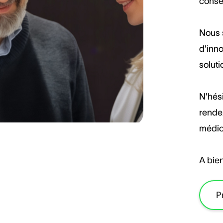
consei
Nous s
d'inno
soluti
N'hés
rendez
médic
A bien
P