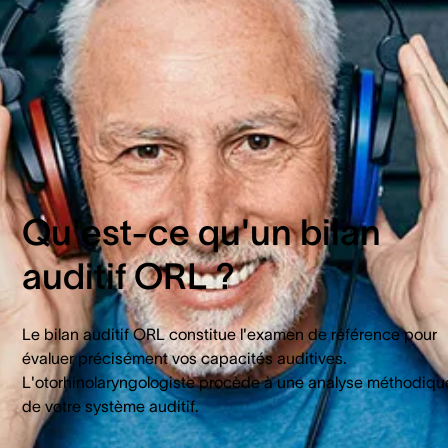
d’un bilan auditif et quelle prise en charge espérer ?
Dans cet article, nous vous aidons à y voir clair sur les coût
les remboursements possibles pour limiter votre reste à
charge.
Qu'est-ce qu'un bilan
auditif ORL ?
Le bilan auditif ORL constitue l'examen de référence pour
évaluer précisément vos capacités auditives.
L'otorhinolaryngologiste procède à une analyse méthodiqu
de votre système auditif.