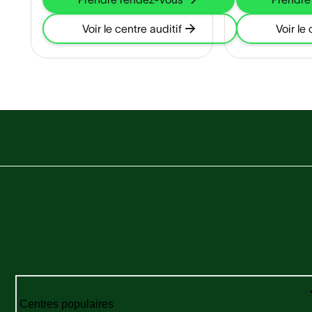
Voir le centre auditif
Voir le 
Centres populaires