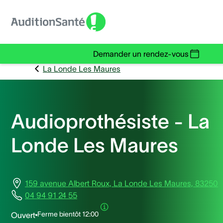
Demander un rendez-vous
La Londe Les Maures
Audioprothésiste - La
Londe Les Maures
159 avenue Albert Roux, La Londe Les Maures, 83250
04 94 91 24 55
Ferme bientôt
12:00
Ouvert