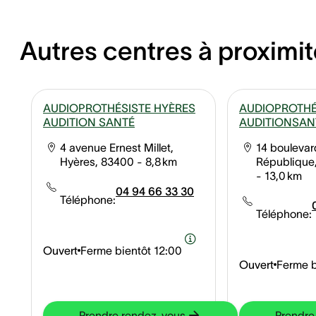
Autres centres à proximit
AUDIOPROTHÉSISTE HYÈRES
AUDIOPROTHÉ
AUDITION SANTÉ
AUDITIONSAN
4 avenue Ernest Millet,
14 boulevar
Hyères, 83400
- 8,8 km
République
- 13,0 km
04 94 66 33 30
Téléphone:
Téléphone:
Ouvert
Ferme bientôt
12:00
Ouvert
Ferme b
Prendre rendez-vous
Prendre