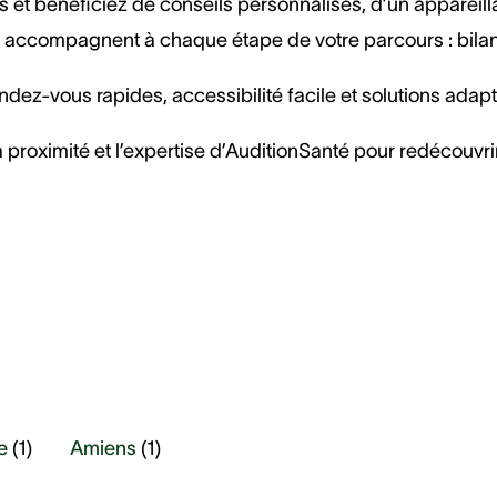
 et bénéficiez de conseils personnalisés, d’un appareilla
accompagnent à chaque étape de votre parcours : bilan au
dez-vous rapides, accessibilité facile et solutions adap
 proximité et l’expertise d’AuditionSanté pour redécouvrir
e
(
1
)
Amiens
(
1
)