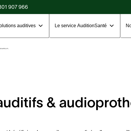
?
801 907 966
olutions auditives
Le service AuditionSanté
No
mme
auditifs & audiopro