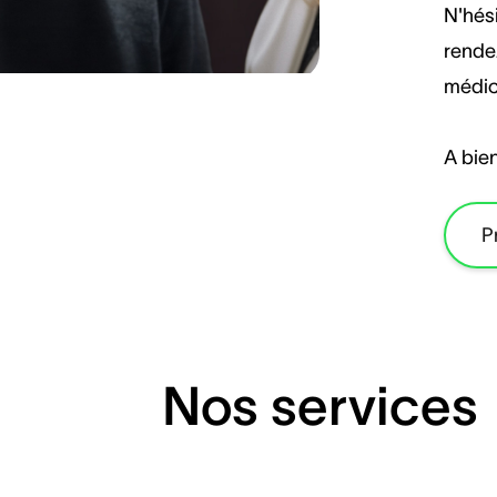
N'hés
rendez
médic
A bien
P
Nos services