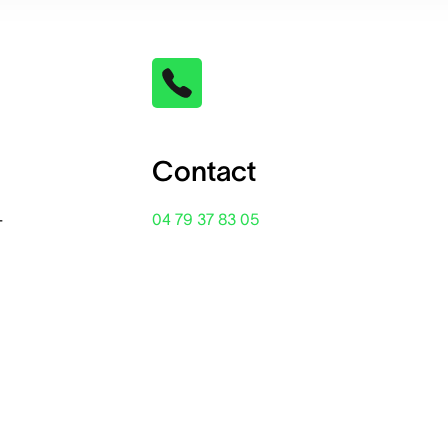
Contact
-
04 79 37 83 05