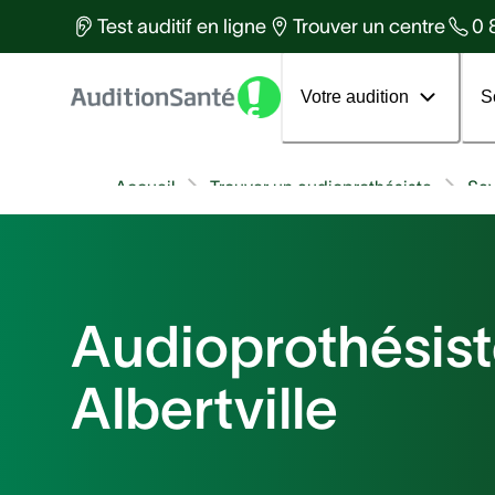
Des équipes d'experts à votre
Test auditif en ligne
Trouver un centre
0 
services
Tous les articles
Votre 1er rendez-vous
Votre audition
S
Accueil
Trouver un audioprothésiste
Sav
Audioprothésist
Albertville