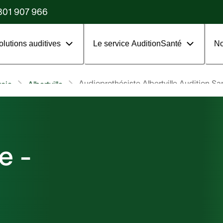
?
801 907 966
olutions auditives
Le service AuditionSanté
No
Audioprothésiste Albertville Audition Sa
oie
Albertville
e -