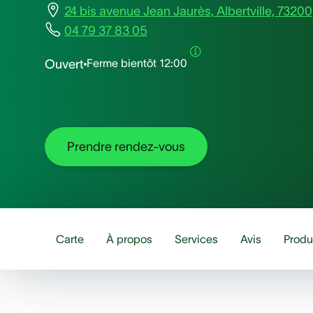
24 bis avenue Jean Jaurès, Albertville, 73200
04 79 37 83 05
Ferme bientôt
12:00
Ouvert
Prendre rendez-vous
Carte
À propos
Services
Avis
Produ