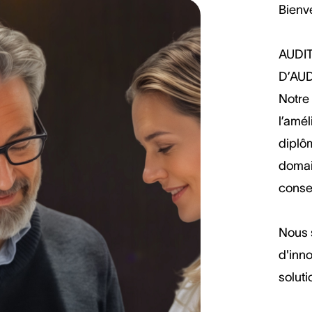
Bienve
AUDI
D’AU
Notre 
l’amél
diplô
domain
consei
Nous s
d'inno
soluti