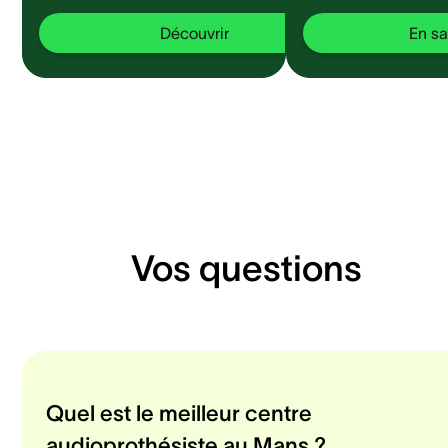
Découvrir
En sa
Vos questions
Quel est le meilleur centre
audioprothésiste au Mans ?