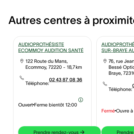
Autres centres à proximit
AUDIOPROTHÉSISTE
AUDIOPROTHÉ
ECOMMOY AUDITION SANTÉ
SUR-BRAYE A
122 Route du Mans,
76, rue Jea
Ecommoy, 72220
- 18,7 km
Bessé Opti
Braye, 7231
02 43 87 08 36
Téléphone:
Téléphone:
Ouvert
Ferme bientôt
12:00
Fermé
Ouvre à
Prendre rendez-vous
Prendre