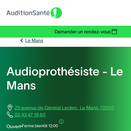
Demander un rendez-vous
Le Mans
Audioprothésiste - Le
Mans
23 avenue de Général Leclerc, Le Mans, 72000
02 43 47 18 60
Ferme bientôt
12:00
Ouvert