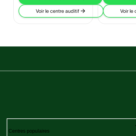
Voir le centre auditif
Voir le 
Centres populaires