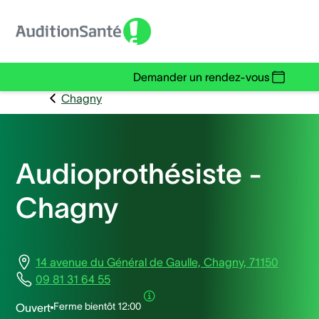
Demander un rendez-vous
Chagny
Audioprothésiste -
Chagny
14 avenue du Général de Gaulle, Chagny, 71150
09 81 31 64 55
Ferme bientôt
12:00
Ouvert