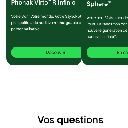
Phonak Virto™ R Infinio
Sphere™
Votre Son. Votre monde. Votre Style.Notre
Votre son. Votre monde.
plus petite aide auditive rechargeable et
vous. La révolution con
personnalisable.
nouvelle génération de
auditives Infinio™.
Découvrir
En sa
Vos questions