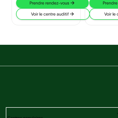
Prendre rendez-vous
Prendre
Voir le centre auditif
Voir le 