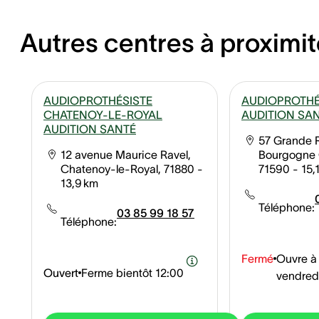
Autres centres à proximit
AUDIOPROTHÉSISTE
AUDIOPROTHÉ
CHATENOY-LE-ROYAL
AUDITION SA
AUDITION SANTÉ
57 Grande 
12 avenue Maurice Ravel,
Bourgogne 
Chatenoy-le-Royal, 71880
-
71590
- 15,
13,9 km
Téléphone:
03 85 99 18 57
Téléphone:
Fermé
Ouvre à
Ouvert
Ferme bientôt
12:00
vendred