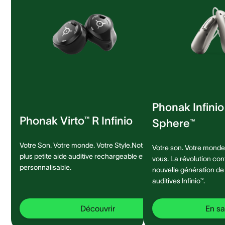
Phonak Infini
Phonak Virto™ R Infinio
Sphere™
Votre Son. Votre monde. Votre Style.Notre
Votre son. Votre monde.
plus petite aide auditive rechargeable et
vous. La révolution con
personnalisable.
nouvelle génération de
auditives Infinio™.
Découvrir
En sa