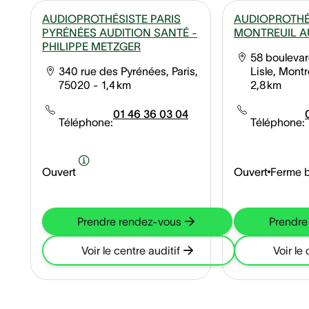
AUDIOPROTHÉSISTE PARIS
AUDIOPROTHÉ
PYRÉNÉES AUDITION SANTÉ -
MONTREUIL A
PHILIPPE METZGER
58 bouleva
340 rue des Pyrénées, Paris,
Lisle, Montr
75020
- 1,4 km
2,8 km
01 46 36 03 04
Téléphone:
Téléphone:
Ouvert
Ouvert
Ferme b
Prendre rendez-vous
Prendre
Voir le centre auditif
Voir le 