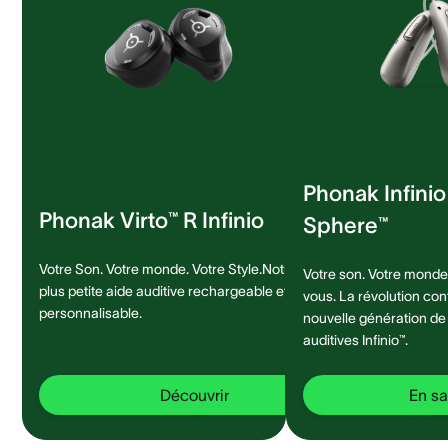
Phonak Infini
Phonak Virto™ R Infinio
Sphere™
Votre Son. Votre monde. Votre Style.Notre
Votre son. Votre monde.
plus petite aide auditive rechargeable et
vous. La révolution con
personnalisable.
nouvelle génération de
auditives Infinio™.
Découvrir
En sa