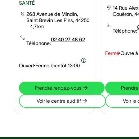
SANTÉ
14 Rue Alex
268 Avenue de Mindin,
Couëron, 4
Saint Brevin Les Pins, 44250
- 4,7 km
Téléphone:
02 40 27 48 62
Téléphone:
Fermé
Ouvre à
Ouvert
Ferme bientôt
13:00
Prendre rendez-vous
Prendre
Voir le centre auditif
Voir le 