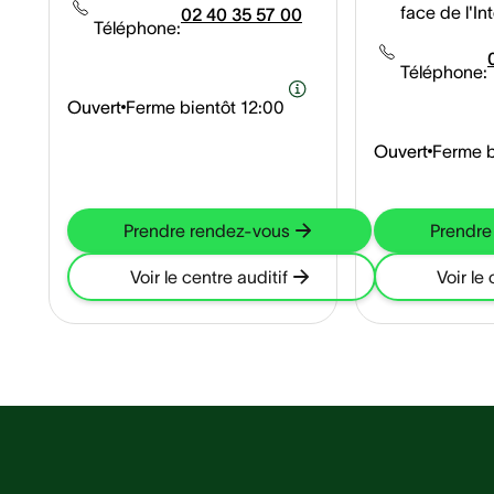
face de l'I
02 40 35 57 00
Téléphone:
rond point, 
Sébastien-s
Téléphone:
- 10,5 km
Ouvert
Ferme bientôt
12:00
Ouvert
Ferme b
Prendre rendez-vous
Prendre
Voir le centre auditif
Voir le 