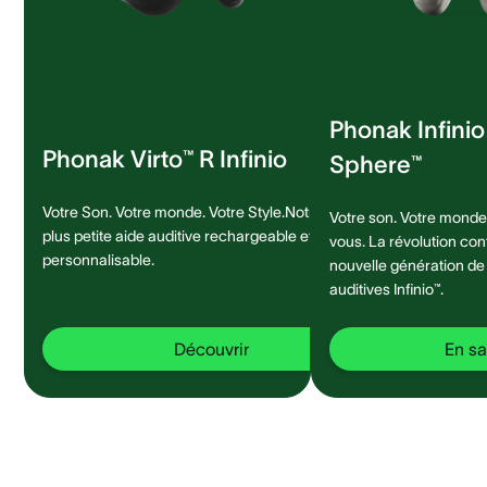
Phonak Infini
Phonak Virto™ R Infinio
Sphere™
Votre Son. Votre monde. Votre Style.Notre
Votre son. Votre monde.
plus petite aide auditive rechargeable et
vous. La révolution con
personnalisable.
nouvelle génération de
auditives Infinio™.
Découvrir
En sa