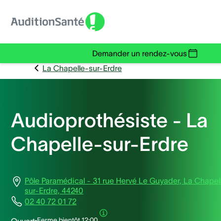
Demander un rendez-vous
La Chapelle-sur-Erdre
Audioprothésiste - La
Chapelle-sur-Erdre
Pôle Paramédical - 31 rue Hervé Le Guyader, La Chapel
sur-Erdre, 44240
02 40 72 01 72
Ferme bientôt
12:00