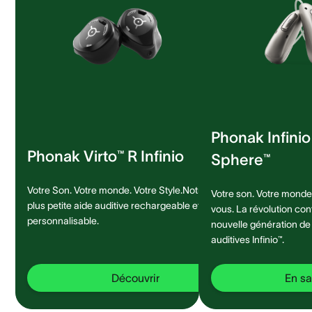
Phonak Infini
Phonak Virto™ R Infinio
Sphere™
Votre Son. Votre monde. Votre Style.Notre
Votre son. Votre monde.
plus petite aide auditive rechargeable et
vous. La révolution con
personnalisable.
nouvelle génération de
auditives Infinio™.
Découvrir
En sa