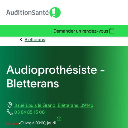
Demander un rendez-vous
Bletterans
Audioprothésiste -
Bletterans
3 rue Louis le Grand, Bletterans, 39140
03 84 85 15 08
Ouvre à
09:00, jeudi
Fermé