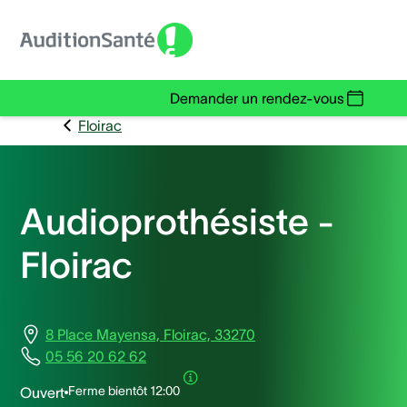
Demander un rendez-vous
Floirac
Audioprothésiste -
Floirac
8 Place Mayensa, Floirac, 33270
05 56 20 62 62
Ferme bientôt
12:00
Ouvert