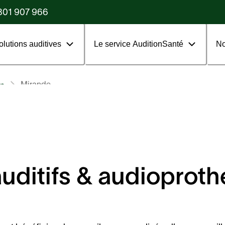
?
801 907 966
olutions auditives
Le service AuditionSanté
No
Mirande
rs
uditifs & audioproth