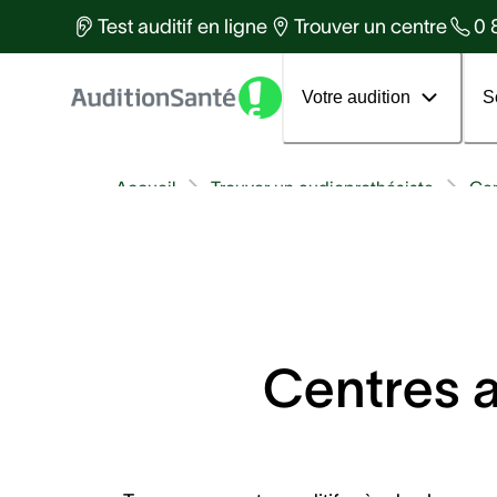
Des équipes d'experts à votre
Test auditif en ligne
Trouver un centre
0 
services
Tous les articles
Votre 1er rendez-vous
Votre audition
S
Accueil
Trouver un audioprothésiste
Ge
Centres a