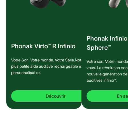
Phonak Infini
Phonak Virto™ R Infinio
Sphere™
Votre Son. Votre monde. Votre Style.Notre
Votre son. Votre monde.
plus petite aide auditive rechargeable et
vous. La révolution con
personnalisable.
nouvelle génération de
auditives Infinio™.
Découvrir
En sa