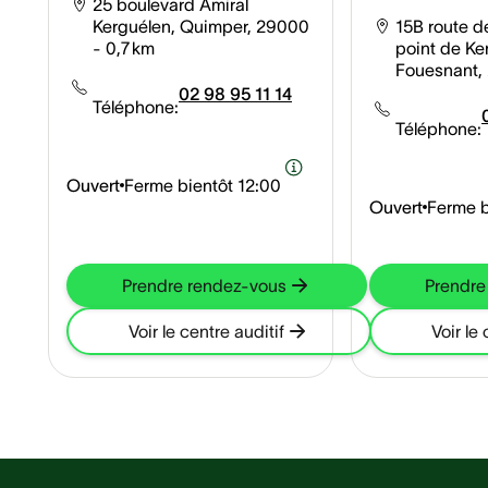
25 boulevard Amiral
Kerguélen, Quimper, 29000
15B route d
- 0,7 km
point de Ker
Fouesnant,
02 98 95 11 14
Téléphone:
Téléphone:
Ouvert
Ferme bientôt
12:00
Ouvert
Ferme b
Prendre rendez-vous
Prendre
Voir le centre auditif
Voir le 