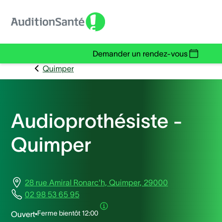
Demander un rendez-vous
Quimper
Audioprothésiste -
Quimper
28 rue Amiral Ronarc'h, Quimper, 29000
02 98 53 65 95
Ferme bientôt
12:00
Ouvert