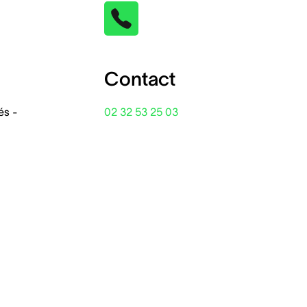
Contact
és -
02 32 53 25 03