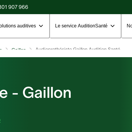
?
801 907 966
olutions auditives
Le service AuditionSanté
No
Audioprothésiste Gaillon Audition Santé
e
Gaillon
e - Gaillon
0