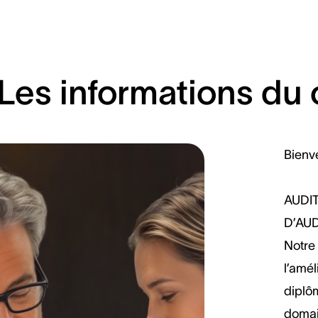
Les informations du 
Bienv
AUDI
D’AU
Notre 
l’amél
diplô
domain