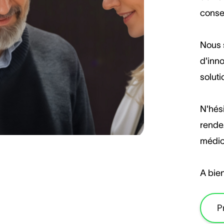
consei
Nous s
d'inno
soluti
N'hés
rendez
médic
A bien
P