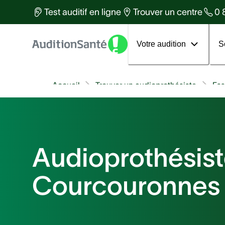
Des équipes d'experts à votre
Test auditif en ligne
Trouver un centre
0 
services
Tous les articles
Votre 1er rendez-vous
Votre audition
S
Accueil
Trouver un audioprothésiste
Es
Audioprothésist
Courcouronnes