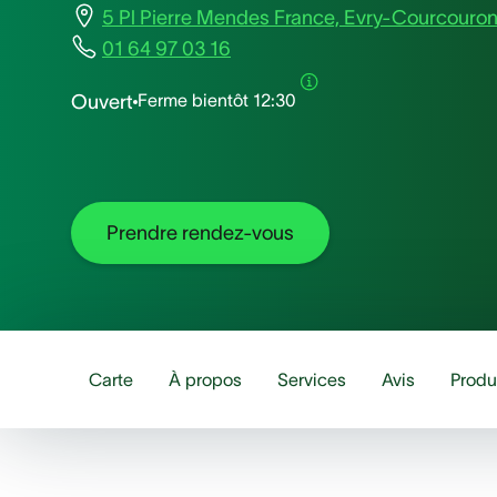
5 Pl Pierre Mendes France, Evry-Courcouro
01 64 97 03 16
Ferme bientôt
12:30
Ouvert
Prendre rendez-vous
Carte
À propos
Services
Avis
Produ