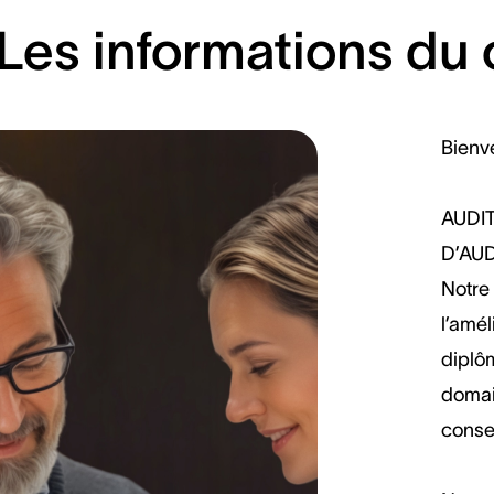
Les informations du 
Bienv
AUDI
D’AU
Notre 
l’amél
diplô
domain
consei