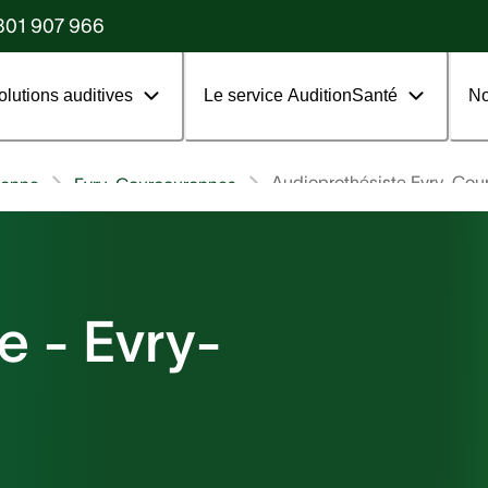
?
801 907 966
olutions auditives
Le service AuditionSanté
No
Audioprothésiste Evry-Cou
sonne
Evry-Courcouronnes
e - Evry-