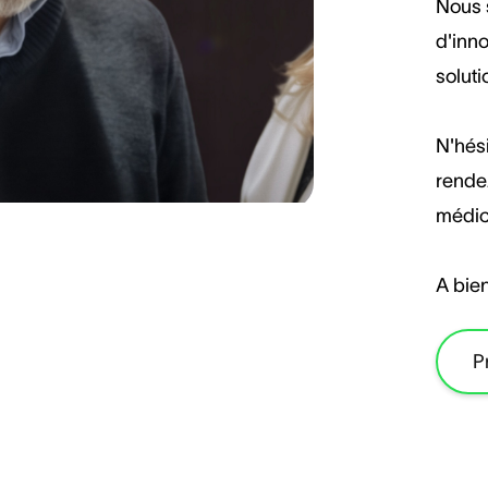
Nous s
d'inno
soluti
N'hés
rendez
médic
A bien
P