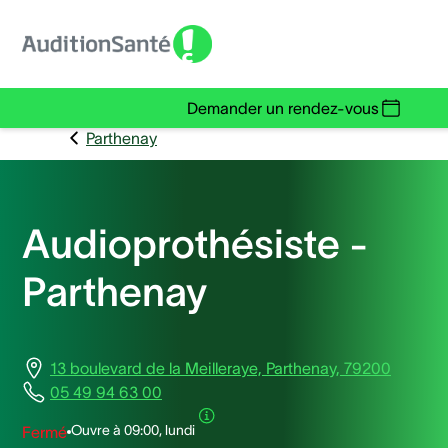
Demander un rendez-vous
Parthenay
Audioprothésiste -
Parthenay
13 boulevard de la Meilleraye, Parthenay, 79200
05 49 94 63 00
Ouvre à
09:00, lundi
Fermé