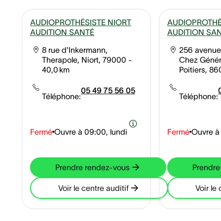
AUDIOPROTHÉSISTE NIORT
AUDIOPROTHÉS
AUDITION SANTÉ
AUDITION SA
8 rue d'Inkermann,
256 avenue
Therapole, Niort, 79000
-
Chez Génér
40,0 km
Poitiers, 8
05 49 75 56 05
Téléphone:
Téléphone:
Fermé
Ouvre à
09:00, lundi
Fermé
Ouvre à
Prendre rendez-vous
Prendre
Voir le centre auditif
Voir le 