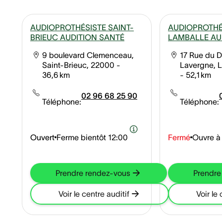
AUDIOPROTHÉSISTE SAINT-
AUDIOPROTHÉ
BRIEUC AUDITION SANTÉ
LAMBALLE AU
9 boulevard Clemenceau,
17 Rue du D
Saint-Brieuc, 22000
-
Lavergne, 
36,6 km
- 52,1 km
02 96 68 25 90
Téléphone:
Téléphone:
Ouvert
Ferme bientôt
12:00
Fermé
Ouvre à
Prendre rendez-vous
Prendre
Voir le centre auditif
Voir le 