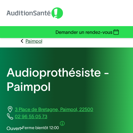
Demander un rendez-vous
Paimpol
Audioprothésiste -
Paimpol
3 Place de Bretagne, Paimpol, 22500
02 96 55 05 73
Ferme bientôt
12:00
Ouvert