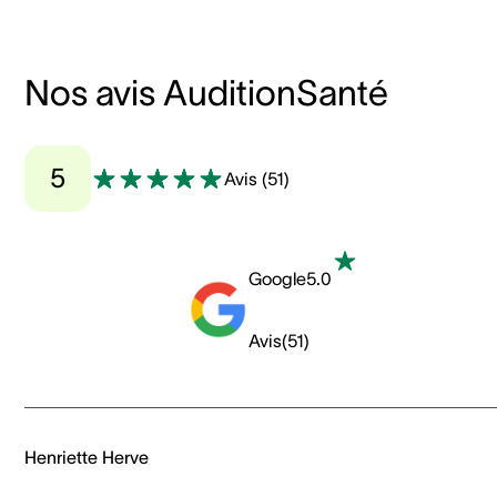
Nos avis AuditionSanté
5
Avis
(
51
)
Google
5.0
Avis
(
51
)
Henriette Herve