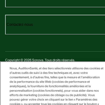
Contactez-nous
Copyright © 2026 Sonova. Tous droits réservés.
Nous, AuditionSanté, et des tiers sélectionnés utilisons des cookies et
d'autres outils de suivi à des fins techniques et, avec votre
Politique de confidentialité
consentement, à d'autres fins, telles que la mesure et l'amélioration
Mentions légales
de la performance du site Web (cookies de performance et
analytiques), la fourniture de fonctionnalités améliorées et la
Cookies
personnalisation (cookies fonctionnels), pour vous aider dans nos
Documents légaux
efforts de marketing (cookies de ciblage ou de publicité). Vous
pouvez gérer votre choix en cliquant sur le lien « Paramètres des
cookies », ou accepter tous les cookies en cliquant sur le bouton «