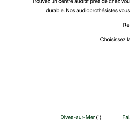
Trouvez un centre auditif près de chez vous
durable. Nos audioprothésistes vous 
Ren
Choisissez la
Dives-sur-Mer
(
1
)
Fal