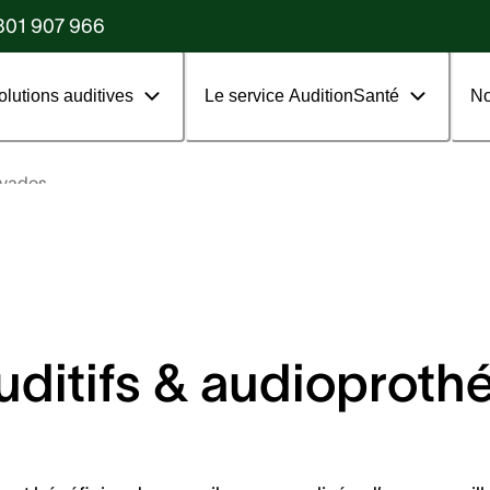
?
801 907 966
olutions auditives
Le service AuditionSanté
No
lvados
uditifs & audioproth