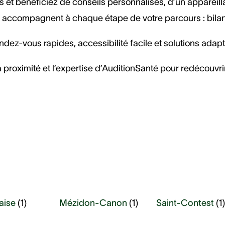
 et bénéficiez de conseils personnalisés, d’un appareilla
accompagnent à chaque étape de votre parcours : bilan au
dez-vous rapides, accessibilité facile et solutions adap
 proximité et l’expertise d’AuditionSanté pour redécouvrir
aise
(
1
)
Mézidon-Canon
(
1
)
Saint-Contest
(
1
)