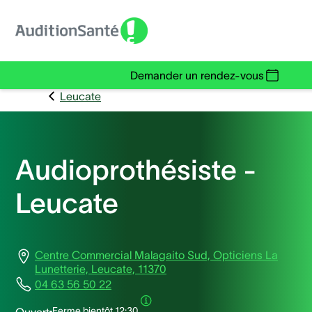
Demander un rendez-vous
Leucate
Audioprothésiste -
Leucate
Centre Commercial Malagaito Sud, Opticiens La
Lunetterie, Leucate, 11370
04 63 56 50 22
Ferme bientôt
12:30