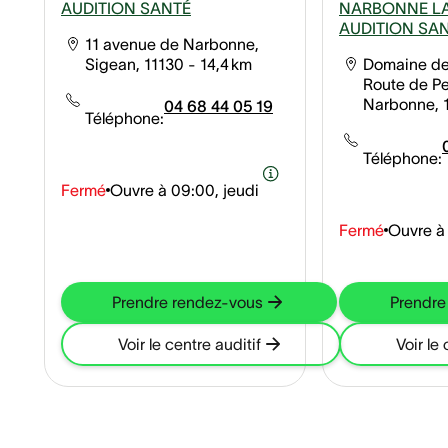
AUDITION SANTÉ
NARBONNE L
AUDITION SA
11 avenue de Narbonne,
Sigean, 11130
- 14,4 km
Domaine de
Route de P
Narbonne, 
04 68 44 05 19
Téléphone:
Téléphone:
Fermé
Ouvre à
09:00, jeudi
Fermé
Ouvre à
Prendre rendez-vous
Prendre
Voir le centre auditif
Voir le 