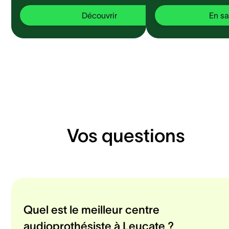
Découvrir
En sa
Vos questions
Quel est le meilleur centre
audioprothésiste à Leucate ?